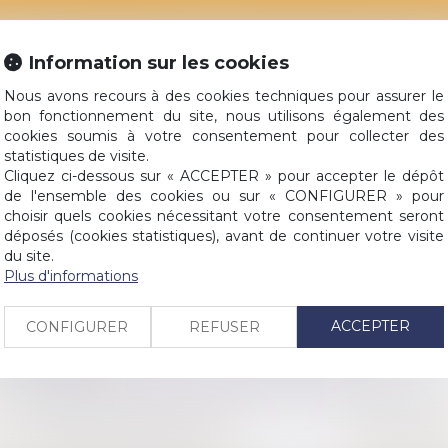
Information sur les cookies
Nous avons recours à des cookies techniques pour assurer le
iates après un accident
bon fonctionnement du site, nous utilisons également des
cookies soumis à votre consentement pour collecter des
t responsabilité
statistiques de visite.
Cliquez ci-dessous sur « ACCEPTER » pour accepter le dépôt
i Badinter, préjudices, offres)
de l'ensemble des cookies ou sur « CONFIGURER » pour
choisir quels cookies nécessitant votre consentement seront
le
déposés (cookies statistiques), avant de continuer votre visite
du site.
 sociale
Plus d'informations
ulières (FGAO, mineurs, vélo/piéton, étranger)
ACCEPTER
CONFIGURER
REFUSER
ges à éviter
 et soutien
ur aux guides et démarches
Nous cont