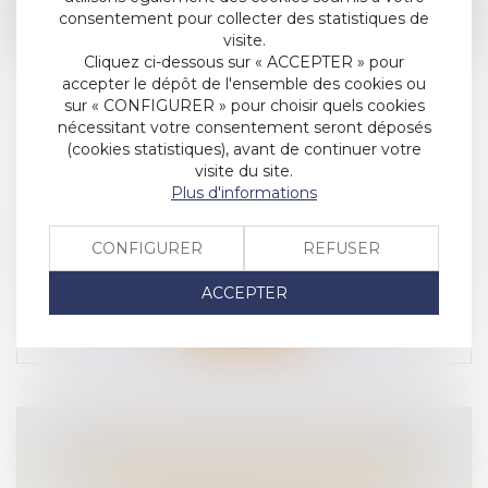
consentement pour collecter des statistiques de
visite.
Cliquez ci-dessous sur « ACCEPTER » pour
accepter le dépôt de l'ensemble des cookies ou
sur « CONFIGURER » pour choisir quels cookies
nécessitant votre consentement seront déposés
LESMOTSQUIBLESSENT, SÉCURITÉ
(cookies statistiques), avant de continuer votre
ROUTIÈRE, CONDUITE ADDICTIVES
visite du site.
Plus d'informations
COMMUNIQUÉ DE PRESSE
SÉCURITÉ ROUTIÈRE
L’association VICTIMES & CITOYENS reprend
CONFIGURER
REFUSER
la parole avec le film #lesmotsquib...
ACCEPTER
Lire la suite
ACCIDENT MORTEL À LIBOURNE,
PEUT-ON EXHIBER DES VICTIMES SUR