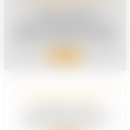
LES RESEAUX SOCIAUX ?
COMMUNIQUÉ DE PRESSE
SÉCURITÉ ROUTIÈRE
VICTIME D'UN ACCIDENT DE LA ROUTE
ACCIDENT MORTEL À LIBOURNE, PEUT-ON
EXHIBER DES VICTIMES SUR LES RESEAUX
SOCI...
Lire la suite
AMÉLIORER LA PRISE EN CHARGE DES
VICTIMES DE LA ROUTE.
COMMUNIQUÉ DE PRESSE
VICTIME D'UN ACCIDENT DE LA ROUTE
L’association Victimes et Citoyens contre
l'insécurité routière a été convi...