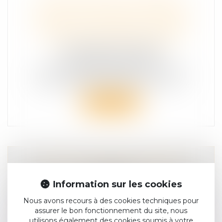
PHASE FINALE DE L'EURO2024
FRANCE TÉLÉVISIONS SE MOBILISE
AUPRÈS DE VICTIMES & CITOYENS
POUR LA SÉCURITÉ ROUTIÈRE
COMMUNIQUÉ DE PRESSE
SÉCURITÉ ROUTIÈRE
En pleine phase finale de l'Euro 2024
France Télévisions diffusera du 8 au 14...
Lire la suite
GROUPE DE PAROLES HANDICAP
HANDICAP
Information sur les cookies
groupe de paroles handicap Nous sommes
Nous avons recours à des cookies techniques pour
ravis de nous annoncer notre col...
assurer le bon fonctionnement du site, nous
utilisons également des cookies soumis à votre
Lire la suite