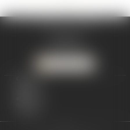
<<
<
...
3
4
5
6
7
8
9
...
>
>>
VICTIMES ET CITOYENS
9 rue Jouvenet
75016 PARIS
Tél :
01 45 55 72 69
NOUS CONTACTER
facebook
twitter
linkedin
youtube
instagram
tiktok
ACCUEIL