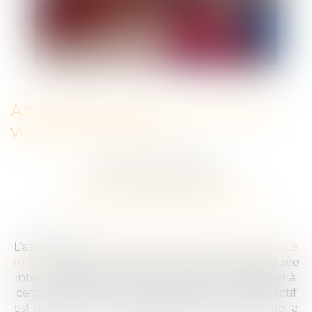
Améliorer la prise en charge des
victimes de la route.
Publié le :
04/06/2024
COMMUNIQUÉ DE PRESSE
VICTIME D'UN ACCIDENT DE LA ROUTE
L’association
Victimes et Citoyens contre l'insécurité
routière
a été convié par Alexandra Louis Déléguée
interministérielle à l’aide aux victimes à participer à
cette première réunion de réflexion dont l'objectif
est d'améliorer la prise en charge des victimes de la