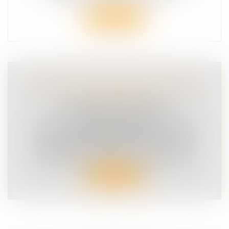
Lire la suite
FLASH RADAR, L’APPLICATION DES
CHAUFFARDS
COMMUNIQUÉ DE PRESSE
SÉCURITÉ ROUTIÈRE
VICTIME D'UN ACCIDENT DE LA ROUTE
Le cabinet d’avocat De Caumont s’est
spécialisé, depuis de longues années,...
Lire la suite