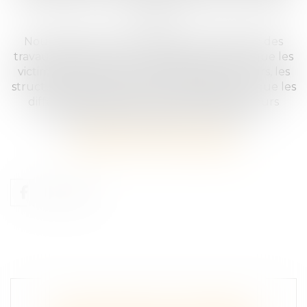
route.
Nous félicitons cette initiative et l’ensemble des
travaux mise en œuvre actuellement pour que les
victimes puissent mieux identifier les parcours, les
structures qui peuvent les accompagner et que les
différents problèmes concernant les lenteurs
judiciaires soient également discutées.
#victimes
#sécuritéroutière
#accident_de_circulation
#aide