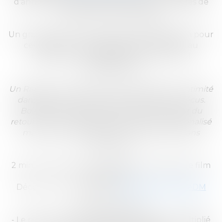
d'année 2024. Elle sera diffusée dans les salles de
cinéma du 24 au 31 janvier.
Un grand merci à notre partenaire Médiavision pour
ces diffusions et
à l'agence Joga, Solab et au
réalisateur David Findlay pour leur total
investissement.
Un Rappel sur le film, qui nous plonge avec intimité
dans des moments que nous avons tous vécus.
Boire des verres entre amis sans se soucier du
retour est un comportement trop souvent banalisé
mais les conséquences sur la route sont sans
équivoque.
2 minutes de vidéo pour éviter de se refaire le film
toute sa vie.
Découvrez la campagne
https://bit.ly/3EwVeDM
Quelques chiffres :
- Le risque d'avoir un accident mortel est multiplié