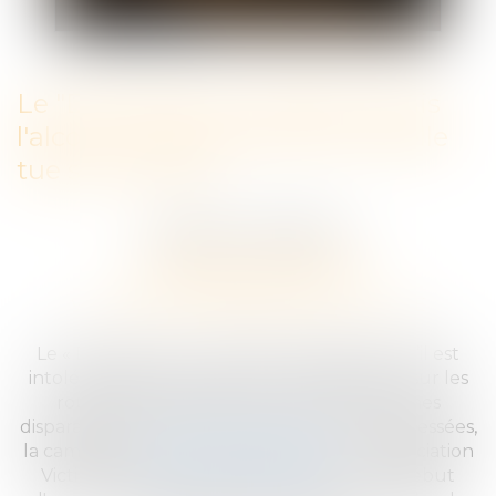
Le "Dry January" c'est bien, mais
l'alcool, c'est tous les jours qu'elle
tue sur la route
Publié le :
22/01/2024
COMMUNIQUÉ DE PRESSE
SÉCURITÉ ROUTIÈRE
VICTIME D'UN ACCIDENT DE LA ROUTE
Le « Dry January » c'est bien, mais
parce qu’il est
intolérable de constater et d’accepter que sur les
routes françaises chaque jour 10 personnes
disparaissent et 44 autres sont grièvement blessées,
la campagne
#LesMotsQuiBlessent
, de l'association
Victimes & Citoyens fait son retour en ce début