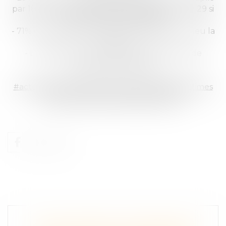
par 18 chez les conducteurs alcoolisés (et par 29 si
on y associe les stupéfiants).
- 71% des accidents mortels avec l'alcool ont lieu la
nuit
- L'accident routier est la première cause de
mortalité des 18/24 ans.
#actualités
#dommagecorporel
#droitsdesvictimes
#sécuritéroutière
#aideauxvictimes