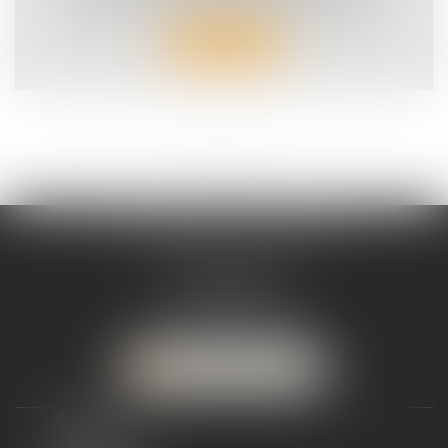
sur les routes françaises chaque j...
Lire la suite
<<
<
...
5
6
7
8
9
10
11
...
>
>>
VICTIMES ET CITOYENS
9 rue Jouvenet
75016 PARIS
Tél :
01 45 55 72 69
NOUS CONTACTER
facebook
twitter