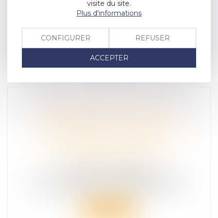
VICTIME D'UN ACCIDENT DE LA ROUTE
visite du site.
Accident de la route: Délinquants
Plus d'informations
récidivistes, drogués, alcoolisés et ch...
CONFIGURER
REFUSER
Lire la suite
ACCEPTER
SÉANCE PLÉNIÈRE CNSR DU 15
DÉCEMBRE 2023 : ADOPTION DE
RECOMMANDATIONS ET
PRÉSENTATION DU RAPPORT DU
COMITÉ DES EXPERTS
SÉCURITÉ ROUTIÈRE
Les 67 membres du Conseil National de la
Sécurité Routière (CNSR) et les 15 m...
Lire la suite