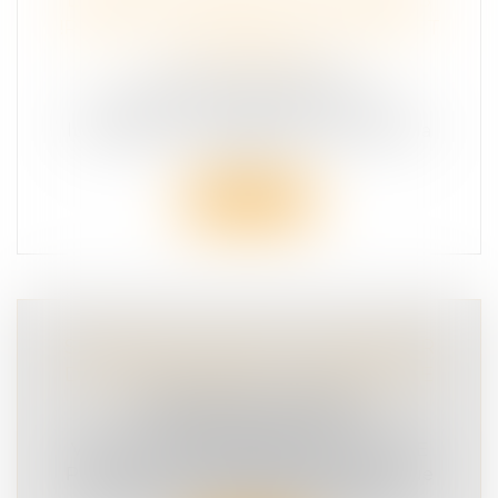
!RENDONS-LES ENFANTS VISIBLES ET
AUTONOMES !
SÉCURITÉ ROUTIÈRE
Novembre = changement d’heure =
luminosité déclinante Chaque année à la
mê...
Lire la suite
SÉCURITÉ ROUTIÈRE : POUR ÉVITER
D'AUTRES DRAMES IL TÉMOIGNAGE
COMMUNIQUÉ DE PRESSE
SÉCURITÉ ROUTIÈRE
VICTIME D'UN ACCIDENT DE LA ROUTE
Parce qu’il est intolérable d’accepter que