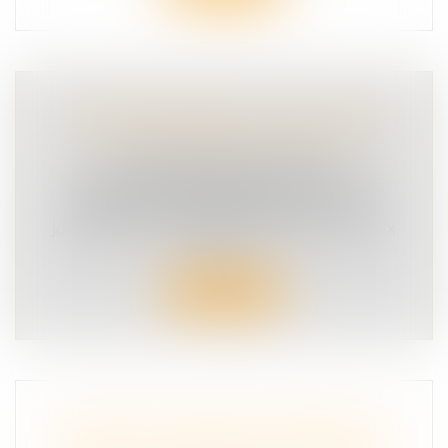
JOURNEE MONDIALE DU SOUVENIR
DES VICTIMES DE LA ROUTE
COMMUNIQUÉ DE PRESSE
VICTIME D'UN ACCIDENT DE LA ROUTE
DIMANCHE 19NOVEMBRE 2023 « Une
journée en hommage à tous celles et ceux
qu...
Lire la suite
SÉCURITÉ ROUTIÈRE RENDONS-LES
ENFANTS VISIBLES ET AUTONOMES