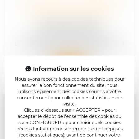
LE "DRY JANUARY" C'EST BIEN, MAIS
L'ALCOOL, C'EST TOUS LES JOURS
QU'ELLE TUE SUR LA ROUTE
COMMUNIQUÉ DE PRESSE
SÉCURITÉ ROUTIÈRE
VICTIME D'UN ACCIDENT DE LA ROUTE
Le « Dry January » c'est bien, mais parce qu’il
est intolérable de constater...
Lire la suite
Information sur les cookies
Nous avons recours à des cookies techniques pour
assurer le bon fonctionnement du site, nous
utilisons également des cookies soumis à votre
consentement pour collecter des statistiques de
DÉLINQUANTS RÉCIDIVISTES,
visite.
Cliquez ci-dessous sur « ACCEPTER » pour
DROGUÉS, ALCOOLISÉS ET
accepter le dépôt de l'ensemble des cookies ou
CHAUFFEURS DE BUS AUSSI?
sur « CONFIGURER » pour choisir quels cookies
COMMUNIQUÉ DE PRESSE
nécessitant votre consentement seront déposés
SÉCURITÉ ROUTIÈRE
(cookies statistiques), avant de continuer votre