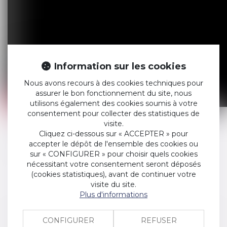
Information sur les cookies
Nous avons recours à des cookies techniques pour
assurer le bon fonctionnement du site, nous
utilisons également des cookies soumis à votre
consentement pour collecter des statistiques de
visite.
Cliquez ci-dessous sur « ACCEPTER » pour
accepter le dépôt de l'ensemble des cookies ou
sur « CONFIGURER » pour choisir quels cookies
nécessitant votre consentement seront déposés
(cookies statistiques), avant de continuer votre
visite du site.
Plus d'informations
CONFIGURER
REFUSER