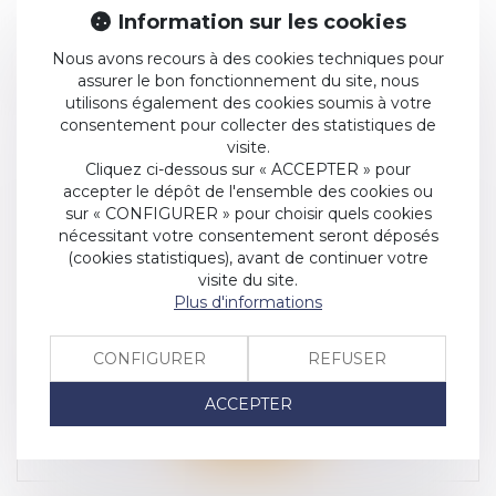
Information sur les cookies
Nous avons recours à des cookies techniques pour
assurer le bon fonctionnement du site, nous
utilisons également des cookies soumis à votre
consentement pour collecter des statistiques de
visite.
Cliquez ci-dessous sur « ACCEPTER » pour
accepter le dépôt de l'ensemble des cookies ou
sur « CONFIGURER » pour choisir quels cookies
nécessitant votre consentement seront déposés
SOMNOLENCE AU VOLANT : UN
(cookies statistiques), avant de continuer votre
DANGER SOUS-ESTIMÉ À L’APPROCHE
visite du site.
Plus d'informations
DES VACANCES D’ÉTÉ !
SÉCURITÉ ROUTIÈRE
Comme chaque année, des milliers de
CONFIGURER
REFUSER
familles prennent la route des vacances....
ACCEPTER
Lire la suite