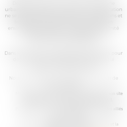
Déplacer l’activité vers un site en pleine zone
urbaine dense serait une aberration. La rééducation
ne se joue pas seulement dans les unités de soins et
les plateaux techniques, mais aussi dans un
environnement adapté, où l’espace et la sérénité
favorisent le retour à l’autonomie et la
reconstruction psychologique.
Dans les deux cas, on sacrifie des lieux uniques pour
des projets de regroupement hospitalier qui
nuisent à la qualité des soins.
Nous demandons aux Hospices Civils de Lyon de
revenir à la raison :
Maintenir et rénover l’hôpital Henry Gabrielle sur son site
historique, comme l’avait été envisagé en 2021.
Préserver son parc et son environnement, véritables alliés
de la reconstruction.
Garantir la continuité des soins pour les patients et la