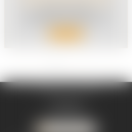
MAJEUR POUR NOTRE JUSTICE
SÉCURITÉ ROUTIÈRE
La justice dit enfin son vrai nom Le Sénat
vient d’adopter définitivement, c...
Lire la suite
<<
<
1
2
3
4
5
6
7
...
>
>>
VICTIMES ET CITOYENS
9 rue Jouvenet
75016 PARIS
Tél :
01 45 55 72 69
NOUS CONTACTER