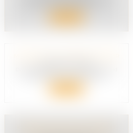
avec une vive inquiétude les con...
Lire la suite
MESSIEURS, IL EST TEMPS D’ATTERRIR
SÉCURITÉ ROUTIÈRE
Depuis plusieurs jours, une nouvelle trend
inonde TikTok. Une trend basée sur...
Lire la suite
HOMICIDE ROUTIER :UN TOURNANT