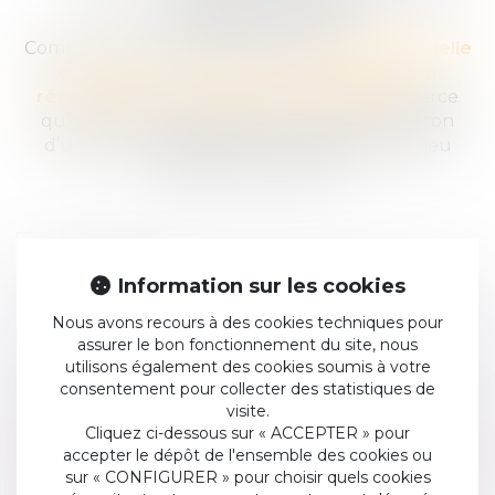
stabilité pour les soignants.
Comme Garches en Île-de-France,
Henry Gabrielle
doit rester un symbole de l’excellence en
rééducation et du respect des patients.
Parce
qu’on ne reconstruit pas une vie dans le béton
d’une zone urbaine saturée, mais dans un lieu
pensé pour l’humain.
Information sur les cookies
Nous avons recours à des cookies techniques pour
assurer le bon fonctionnement du site, nous
utilisons également des cookies soumis à votre
consentement pour collecter des statistiques de
visite.
Cliquez ci-dessous sur « ACCEPTER » pour
PROTÉGER LES DROITS DES VICTIMES
accepter le dépôt de l'ensemble des cookies ou
CONTRE LES DÉRIVES DES SOCIÉTÉS
sur « CONFIGURER » pour choisir quels cookies