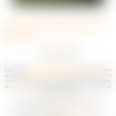
Victimes et Citoyens : soutien à la
sauvegarde de l’Hôpital Henry
Gabrielle
Publié le :
09/10/2025
HANDICAP
L’association
Victimes et Citoyens
apporte tout son
soutien à l’
Association de Sauvegarde de l’Hôpital
Henry Gabrielle
dans son combat pour le maintien
et la rénovation de cet établissement unique, situé
à Saint-Genis-Laval.
Un rassemblement est prévu devant
l'établissement
samedi 11 octobre à 11h
pour
manifester.