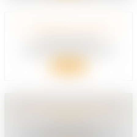
SÉCURITÉ ROUTIÈRE : DES CHIFFRES
ALARMANTS EN AOÛT 2025
SÉCURITÉ ROUTIÈRE
341 personnes ont perdu la vie sur les
routes en août 2025, soit +18 % par ra...
Lire la suite
L’AUTONOMIE DES ENFANTS EST EN
RECUL : UN SIGNAL D’ALARME POUR
LA FRANCE
SÉCURITÉ ROUTIÈRE
L’association Victimes, Citoyens accueille