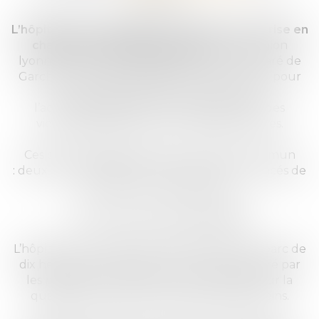
L’hôpital Henry Gabrielle est un pilier de la prise en
charge du handicap physique
dans la région
lyonnaise. Comme l’hôpital Raymond-Poincaré de
Garches, en région parisienne, il est reconnu pour
son rôle essentiel dans la rééducation,
l’accompagnement et la reconstruction des
victimes d’accidents et de maladies lourdes.
Ces deux établissements ont un point commun
: deux sites d’exception, régulièrement menacés de
fermeture ou de transfert.
Un non-sens de santé publique
L’hôpital Henry Gabrielle, implanté dans un parc de
dix hectares de verdure, est un lieu plébiscité par
les patients, les familles et les soignants pour la
qualité de son environnement et de ses soins.