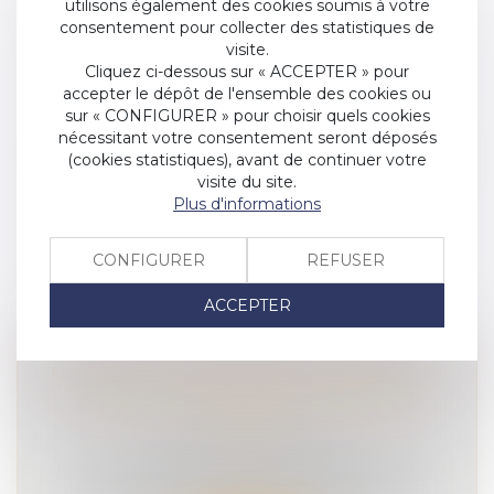
utilisons également des cookies soumis à votre
consentement pour collecter des statistiques de
visite.
Cliquez ci-dessous sur « ACCEPTER » pour
PARIS À 30KM/H : EST-CE EFFICACE
accepter le dépôt de l'ensemble des cookies ou
POUR RÉDUIRE LES ACCIDENTS ?
sur « CONFIGURER » pour choisir quels cookies
SÉCURITÉ ROUTIÈRE
nécessitant votre consentement seront déposés
" l'objectif de Paris, comme des autres villes
(cookies statistiques), avant de continuer votre
visite du site.
qui ont passé le cap, est auss...
Plus d'informations
Lire la suite
CONFIGURER
REFUSER
ACCEPTER
NOUVELLE EXPÉRIMENTATION, INTER-
FILES DES 2 ROUES MOTORISÉES
(2RM)
SÉCURITÉ ROUTIÈRE
C’est officiel, le 02 août dernier a débuté