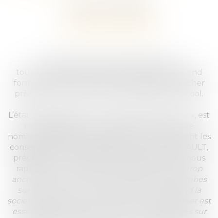
Publié le :
09/07/2021
COMMUNIQUÉ DE PRESSE
SÉCURITÉ ROUTIÈRE
Alors que l’été a commencé à lever
toute restriction, la vie sociale et festive reprend
forme, sa part de danger aussi. En effet, ce lâcher
prise inclut souvent une consommation d’alcool.
L’état alcoolique, et cela « dès le premier verre », est
incompatible avec la conduite. Pourtant de
nombreuses personnes prennent ce risque dont les
conséquences sont dramatiques.
Julien THIBAULT,
président
de l’association Victimes&Citoyens, nous
rappelle «
Ces comportements sont encore trop
ancrés dans notre culture malgré ces hécatombes
sur les routes. Nous vaincrons ce fléau quand la
société rejettera ces comportements. Sensibiliser est
essentiel pour apporter plus de connaissances sur