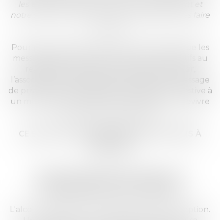
les effets de l’alcool sur notre comportement et
notre santé. C’est ce qui nous permettra de les faire
évoluer
»
Pour parvenir à être entendu, alors même que les
messages de prévention sont perçus restrictifs au
regard de cette recherche initiale de plaisir,
l’association Victimes&Citoyens passe d’un message
de privation et de limitation de l’expérience festive à
un message de protection de ses amis pour revivre
à nouveau ces moments
:
CE SOIR TAUX
O%, MES POTEAUX JE TIENS À
LEUR PEAU
.
Quels sont les effets de l’alcool sur le
consommateur et sur sa conduite ?
L'alcool modifie son raisonnement et sa perception.