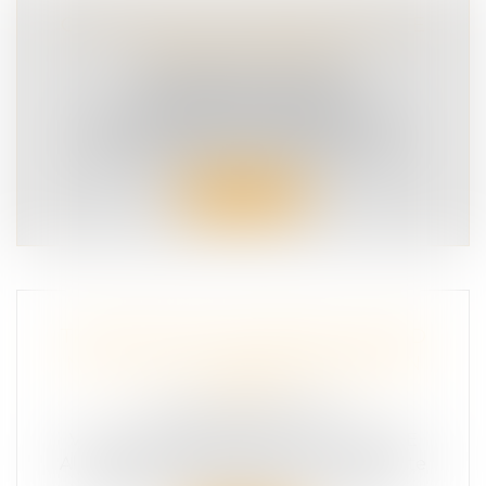
CE SOIR TAUX O%, MES POTEAUX JE
TIENS À LEUR PEAU
COMMUNIQUÉ DE PRESSE
SÉCURITÉ ROUTIÈRE
Alors que l’été a commencé à lever
toute restriction, la vie sociale et fes...
Lire la suite
TROTTINETTE ÉLECTRIQUE : QUAND
NOS VILLES SE TRANSFORMENT EN
JUNGLE
SÉCURITÉ ROUTIÈRE
VICTIME D'UN ACCIDENT DE LA ROUTE
Alors que les déplacements en trottinette