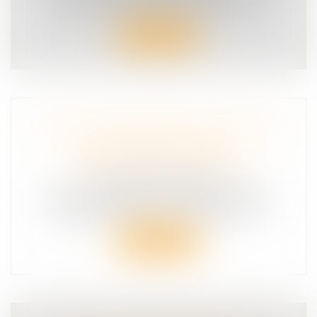
une nouvelle expérimentation, en...
Lire la suite
SÉCURITÉ ROUTIÈRE, DE NOUVEAUX
ÉQUIPEMENTS BIENTÔT
OBLIGATOIRES EN VOITURE
SÉCURITÉ ROUTIÈRE
Avertisseur de somnolence, système de
freinage d’urgence … A partir de mai 2...
Lire la suite