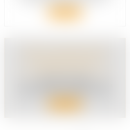
électrique se généralisent dans les...
Lire la suite
APPEL À LA MOBILISATION DES
EMPLOYEURS EN FAVEUR DE LA
SÉCURITÉ DE LEURS
COLLABORATEURS SUR LA ROUTE.
SÉCURITÉ ROUTIÈRE
Pour accompagner les employeurs dans
leur démarche de sensibilisation, la Séc...
Lire la suite