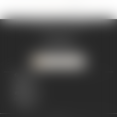
<<
<
...
5
6
7
8
9
10
11
>
>>
VICTIMES ET CITOYENS
9 rue Jouvenet
75016 PARIS
Tél :
01 45 55 72 69
NOUS CONTACTER
facebook
twitter
linkedin
youtube
instagram
tiktok