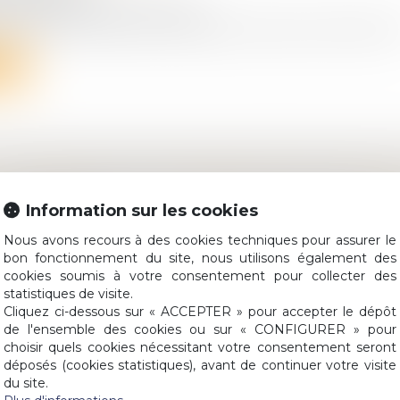
'UN ACCIDENT DE LA ROUTE
a route: Délinquants récidivistes, drogués, alcoolisés et c
ite
E MONDIALE DU SOUVENIR DES VICTIME
Information sur les cookies
UÉ DE PRESSE
Nous avons recours à des cookies techniques pour assurer le
'UN ACCIDENT DE LA ROUTE
bon fonctionnement du site, nous utilisons également des
19NOVEMBRE 2023 « Une journée en hommage à tous
cookies soumis à votre consentement pour collecter des
statistiques de visite.
Cliquez ci-dessous sur « ACCEPTER » pour accepter le dépôt
ite
de l'ensemble des cookies ou sur « CONFIGURER » pour
choisir quels cookies nécessitant votre consentement seront
déposés (cookies statistiques), avant de continuer votre visite
du site.