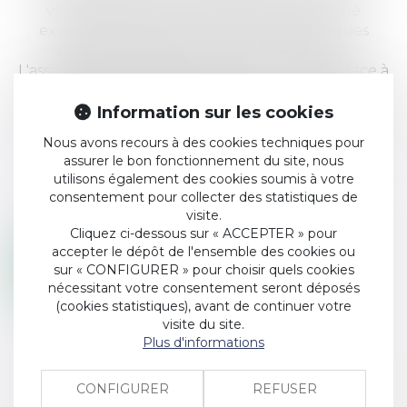
valoriser la marche à pied. Elle a acquis une
expertise d’usager qui lui permet de faire des
diagnostics et de proposer des solutions.
L'association n’hésite pas à recourir en justice face à
une décision administrative allant à l’encontre de la
circulation et de la sécurité des piétons, si la
Information sur les cookies
jurispudence qui peut en sortir fait avancer la cause
Nous avons recours à des cookies techniques pour
piétonne.
assurer le bon fonctionnement du site, nous
utilisons également des cookies soumis à votre
consentement pour collecter des statistiques de
visite.
Cliquez ci-dessous sur « ACCEPTER » pour
accepter le dépôt de l'ensemble des cookies ou
sur « CONFIGURER » pour choisir quels cookies
nécessitant votre consentement seront déposés
(cookies statistiques), avant de continuer votre
visite du site.
Plus d'informations
CONFIGURER
REFUSER